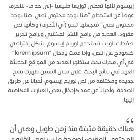
إيبسوم لأنها تعطي توزيعاَ طبيعياَ -إلى حد ما- للأحرف
عوضاً عن استخدام “هنا يوجد محتوى نصي، هنا يوجد
محتوى نصي” فتجعلها تبدو (أي الأحرف) وكأنها نص
مقروء. العديد من برامح النشر المكتبي وبرامح تحرير
صفحات الويب تستخدم لوريم إيبسوم بشكل إفتراضي
كنموذج عن النص، وإذا قمت بإدخال “lorem ipsum”
في أي محرك بحث ستظهر العديد من المواقع الحديثة
العهد في نتائج البحث. على مدى السنين ظهرت نسخ
جديدة ومختلفة من نص لوريم إيبسوم، أحياناً عن طريق
الصدفة، وأحياناً عن عمد كإدخال بعض العبارات الفكاهية
إليها.
هناك حقيقة مثبتة منذ زمن طويل وهي أن
المحتوى المقروء لصفحة ما سيلهي القارئ