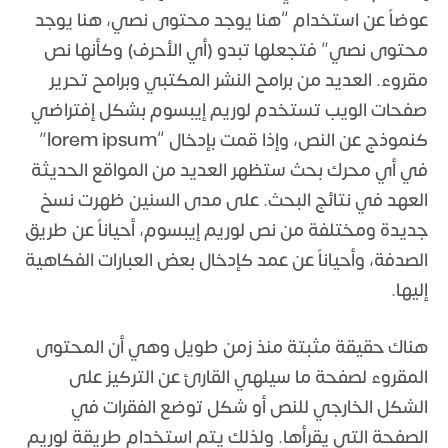
عوضاً عن استخدام “هنا يوجد محتوى نصي، هنا يوجد
محتوى نصي” فتجعلها تبدو (أي الأحرف) وكأنها نص
مقروء. العديد من برامح النشر المكتبي وبرامح تحرير
صفحات الويب تستخدم لوريم إيبسوم بشكل إفتراضي
كنموذج عن النص، وإذا قمت بإدخال “lorem ipsum”
في أي محرك بحث ستظهر العديد من المواقع الحديثة
العهد في نتائج البحث. على مدى السنين ظهرت نسخ
جديدة ومختلفة من نص لوريم إيبسوم، أحياناً عن طريق
الصدفة، وأحياناً عن عمد كإدخال بعض العبارات الفكاهية
إليها.
هناك حقيقة مثبتة منذ زمن طويل وهي أن المحتوى
المقروء لصفحة ما سيلهي القارئ عن التركيز على
الشكل الخارجي للنص أو شكل توضع الفقرات في
الصفحة التي يقرأها. ولذلك يتم استخدام طريقة لوريم