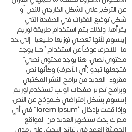
عن التركيز على الشكل الخارجي للنص أو
شكل توضع الفقرات في الصفحة التي
يقرأها. ولذلك يتم استخدام طريقة لوريم
إيبسوم لأنها تعطي توزيعاَ طبيعياَ -إلى حد
ما- للأحرف عوضاً عن استخدام “هنا يوجد
محتوى نصي، هنا يوجد محتوى نصي”
فتجعلها تبدو (أي الأحرف) وكأنها نص
مقروء. العديد من برامح النشر المكتبي
وبرامح تحرير صفحات الويب تستخدم لوريم
إيبسوم بشكل إفتراضي كنموذج عن النص،
وإذا قمت بإدخال “lorem ipsum” في أي
محرك بحث ستظهر العديد من المواقع
الحديثة العهد في نتائج البحث. على مدى