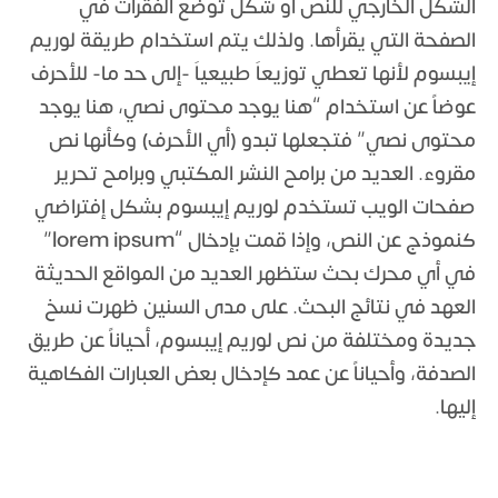
الشكل الخارجي للنص أو شكل توضع الفقرات في
الصفحة التي يقرأها. ولذلك يتم استخدام طريقة لوريم
إيبسوم لأنها تعطي توزيعاَ طبيعياَ -إلى حد ما- للأحرف
عوضاً عن استخدام “هنا يوجد محتوى نصي، هنا يوجد
محتوى نصي” فتجعلها تبدو (أي الأحرف) وكأنها نص
مقروء. العديد من برامح النشر المكتبي وبرامح تحرير
صفحات الويب تستخدم لوريم إيبسوم بشكل إفتراضي
كنموذج عن النص، وإذا قمت بإدخال “lorem ipsum”
في أي محرك بحث ستظهر العديد من المواقع الحديثة
العهد في نتائج البحث. على مدى السنين ظهرت نسخ
جديدة ومختلفة من نص لوريم إيبسوم، أحياناً عن طريق
الصدفة، وأحياناً عن عمد كإدخال بعض العبارات الفكاهية
إليها.